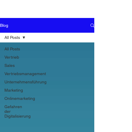
Blog
All Posts
All Posts
Vertrieb
Sales
Vertriebsmanagement
Unternehmensführung
Marketing
Onlinemarketing
Gefahren
der
Digitalisierung