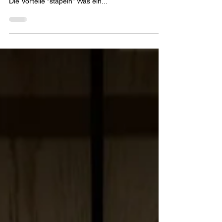
Wie Sie unwiderstehliche
Angebote erstellen
Ein unwiderstehliches Angebot erstellen Vertrauen
schaffen mit Ihrem Angebot Die Risiken verringern
Die Vorteile "stapeln" Was ein...