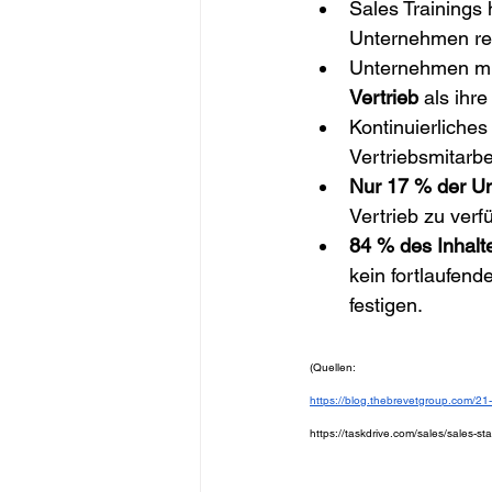
Sales Trainings
Unternehmen re
Unternehmen mi
Vertrieb
 als ihr
Kontinuierliches
Vertriebsmitarbe
Nur 17 % der U
Vertrieb zu verf
84 % des Inhalt
kein fortlaufen
festigen.
(Quellen:
https://blog.thebrevetgroup.com/21-
https://taskdrive.com/sales/sales-stat