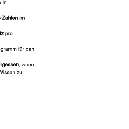
e in 
 Zahlen im 
z 
pro 
ogramm für den 
ergessen
, wenn 
Wissen zu 