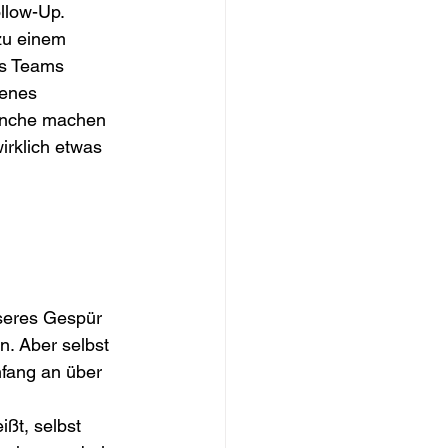
llow-Up. 
zu einem 
s Teams 
genes 
ranche machen 
irklich etwas 
sseres Gespür 
. Aber selbst 
nfang an über 
ßt, selbst 