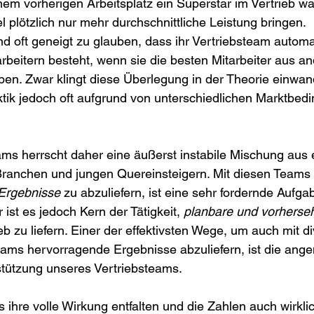
m vorherigen Arbeitsplatz ein Superstar im Vertrieb war
 plötzlich nur mehr durchschnittliche Leistung bringen. 
d oft geneigt zu glauben, dass ihr Vertriebsteam automa
arbeitern besteht, wenn sie die besten Mitarbeiter aus a
. Zwar klingt diese Überlegung in der Theorie einwandf
ktik jedoch oft aufgrund von unterschiedlichen Marktbe
eams herrscht daher eine äußerst instabile Mischung aus 
 Branchen und jungen Quereinsteigern. Mit diesen Teams
Ergebnisse 
zu abzuliefern, ist eine sehr fordernde Aufg
ist es jedoch Kern der Tätigkeit, 
planbare und vorherse
ieb zu liefern. Einer der effektivsten Wege, um auch mit d
Teams hervorragende Ergebnisse abzuliefern, ist die an
tützung unseres Vertriebsteams.
s ihre volle Wirkung entfalten und die Zahlen auch wirkli