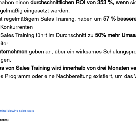
 haben einen 
durchschnittlichen ROI von 353 %, wenn
 si
gelmäßig eingesetzt werden.
t regelmäßigem Sales Training, haben um 
57 % bessere
e Konkurrenten
 Sales Training führt im Durchschnitt zu 
50% mehr Umsat
iter
nternehmen
 geben an, über ein wirksames Schulungspr
ügen.
es von Sales Training wird innerhalb von drei Monaten v
des Programm oder eine Nachbereitung existiert, um das 
mind-blowing-sales-stats
istics
)