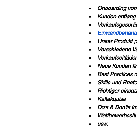
Onboarding von 
Kunden entlang 
Verkaufsgesprä
Einwandbehand
Unser Produkt p
Verschiedene Ve
Verkaufseitfäden
Neue Kunden fi
Best Practices d
Skills und Rheto
Richtiger einsat
Kaltakquise
Do's & Don'ts 
Wettbewerbssitu
usw.