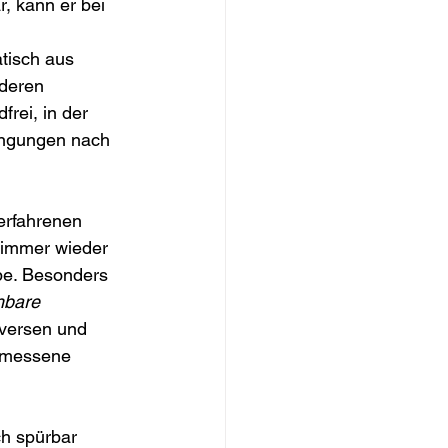
, kann er bei 
tisch aus 
nderen 
rei, in der 
dingungen nach 
erfahrenen 
 immer wieder 
abe. Besonders 
hbare 
iversen und 
gemessene 
ch spürbar 