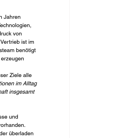
en Jahren 
echnologien, 
druck von 
ertrieb ist im 
steam benötigt 
 erzeugen 
er Ziele alle 
ionen im Alltag 
haft insgesamt 
isse und 
vorhanden. 
der überladen 