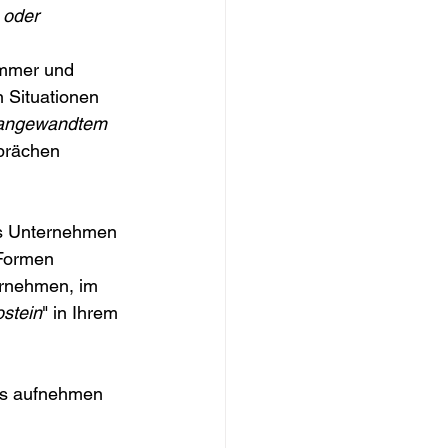
 oder 
immer und 
 Situationen 
 angewandtem 
prächen 
as Unternehmen 
 Formen 
ernehmen, im 
stein
" in Ihrem 
 
ngs aufnehmen 