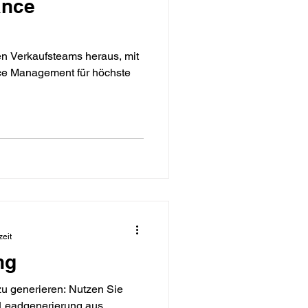
ance
en Verkaufsteams heraus, mit
nce Management für höchste
zeit
ng
u generieren: Nutzen Sie
 Leadgenerierung aus