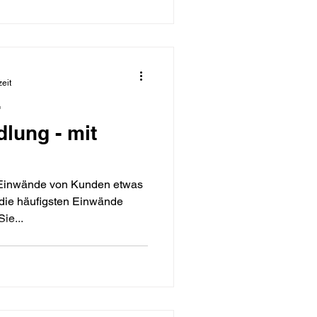
eit
r
lung - mit
Einwände von Kunden etwas
e die häufigsten Einwände
ie...