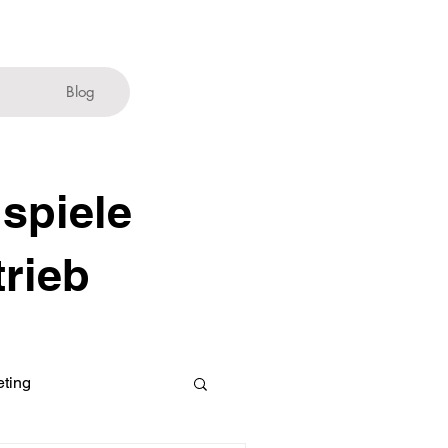
Blog
ispiele
trieb
ting