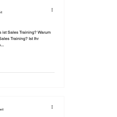
it
s ist Sales Training? Warum
les Training? Ist Ihr
...
eit