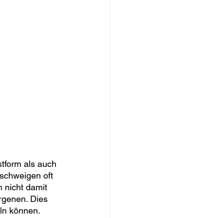
stform als auch 
 schweigen oft 
 nicht damit 
rgenen. Dies 
eln können.