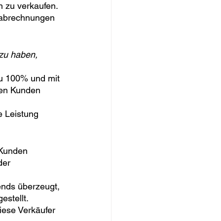
n zu verkaufen. 
nsabrechnungen 
 zu haben, 
zu 100% und mit 
 den Kunden 
e Leistung 
 Kunden 
der 
ends überzeugt, 
estellt.
iese Verkäufer 