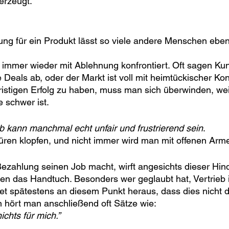
erzeugt.
ng für ein Produkt lässt so viele andere Menschen eben
 immer wieder mit Ablehnung konfrontiert. Oft sagen Kund
e Deals ab, oder der Markt ist voll mit heimtückischer Ko
ristigen Erfolg zu haben, muss man sich überwinden, w
 schwer ist.
eb kann manchmal echt unfair und frustrierend sein
.
üren klopfen, und nicht immer wird man mit offenen Ar
zahlung seinen Job macht, wirft angesichts dieser Hind
 das Handtuch. Besonders wer geglaubt hat, Vertrieb is
et spätestens an diesem Punkt heraus, dass dies nicht der
 hört man anschließend oft Sätze wie: 
nichts für mich.”