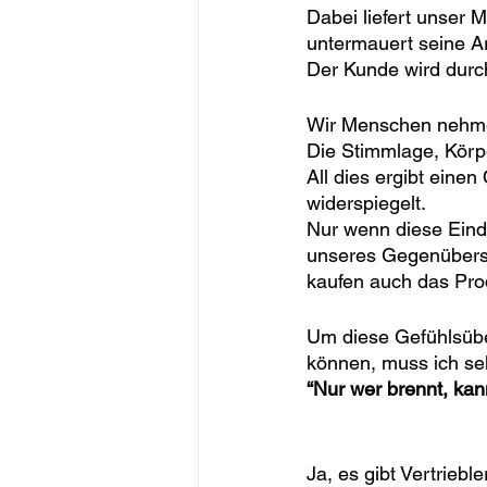
Dabei liefert unser 
untermauert seine A
Der Kunde wird durch
Wir Menschen nehmen
Die Stimmlage, Körpe
All dies ergibt eine
widerspiegelt.
Nur wenn diese Eindr
unseres Gegenübers s
kaufen auch das Prod
Um diese Gefühlsüber
können, muss ich se
“Nur wer brennt, ka
Ja, es gibt Vertriebl