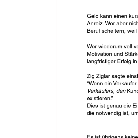
Geld kann einen kurz
Anreiz. Wer aber nic
Beruf scheitern, wei
Wer wiederum voll vo
Motivation und Stär
langfristiger Erfolg i
Zig Ziglar sagte einst
“Wenn ein Verkäufer e
Verkäufers, den
 Kund
existieren.”
Dies ist genau die Ei
die notwendig ist, u
Es ist übrigens kein