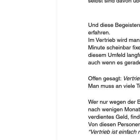
selbst sind davon üb
Und diese Begeisteru
erfahren.
Im Vertrieb wird man
Minute scheinbar fix
diesem Umfeld langf
auch wenn es gerade
Offen gesagt: 
Vertri
Man muss an viele T
Wer nur wegen der Be
nach wenigen Monaten
verdientes Geld, find
Von diesen Personen
“Vertrieb ist einfach 