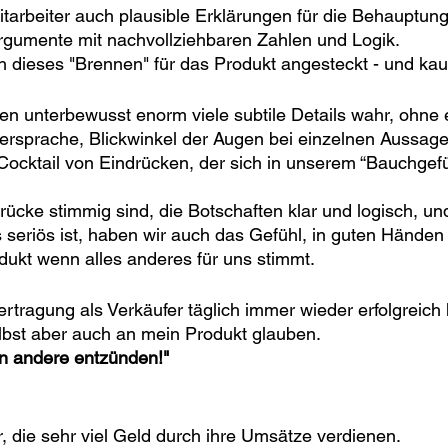
Mitarbeiter auch plausible Erklärungen für die Behauptun
rgumente mit nachvollziehbaren Zahlen und Logik. 
 dieses "Brennen" für das Produkt angesteckt - und kauf
 unterbewusst enorm viele subtile Details wahr, ohne 
rsprache, Blickwinkel der Augen bei einzelnen Aussage
n Cocktail von Eindrücken, der sich in unserem “Bauchgefü
ücke stimmig sind, die Botschaften klar und logisch, und
eriös ist, haben wir auch das Gefühl, in guten Händen 
ukt wenn alles anderes für uns stimmt.
tragung als Verkäufer täglich immer wieder erfolgreich h
lbst aber auch an mein Produkt glauben.
nn andere entzünden!"
er, die sehr viel Geld durch ihre Umsätze verdienen.