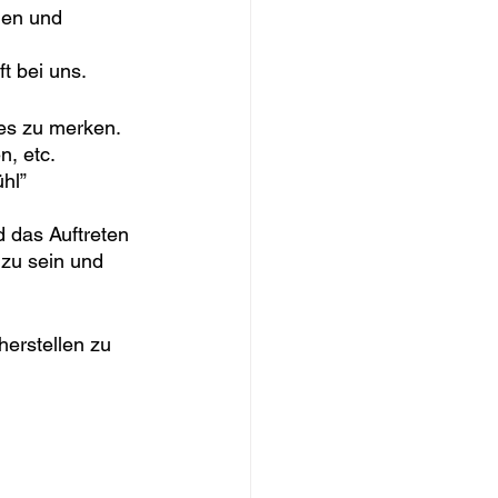
gen und 
t bei uns.
es zu merken.
n, etc.
hl” 
 das Auftreten 
zu sein und 
erstellen zu 