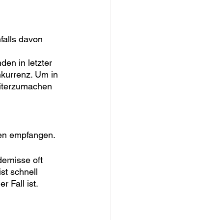
falls davon 
en in letzter 
nkurrenz. Um in 
eiterzumachen 
men empfangen.
ernisse oft 
t schnell 
 Fall ist.