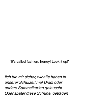
"It's called fashion, honey! Look it up!"
IIch bin mir sicher, wir alle haben in 
unserer Schulzeit mal Diddl oder 
andere Sammelkarten getauscht.
Oder später diese Schuhe, getragen 
mit eingebauten Rollen.
Und wer hat noch nie Crocs getragen 
in seinem Leben?