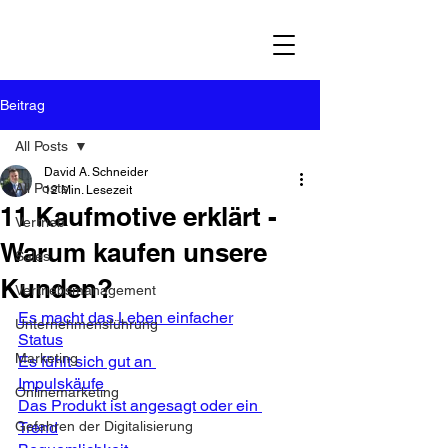
Beitrag
All Posts
David A. Schneider
All Posts
12 Min. Lesezeit
11 Kaufmotive erklärt -
Vertrieb
Warum kaufen unsere
Sales
Kunden?
Vertriebsmanagement
Es macht das Leben einfacher
Unternehmensführung
Status
Marketing
Es fühlt sich gut an 
Impulskäufe
Onlinemarketing
Das Produkt ist angesagt oder ein 
Gefahren der Digitalisierung
Trend