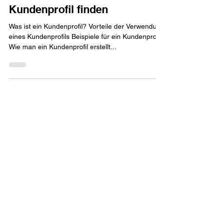
David A. Schneider
25. Sept. 2023
11 Min. Lesezeit
Wie Sie Ihr Ideales
Kundenprofil finden
Was ist ein Kundenprofil? Vorteile der Verwendung
eines Kundenprofils Beispiele für ein Kundenprofil
Wie man ein Kundenprofil erstellt...