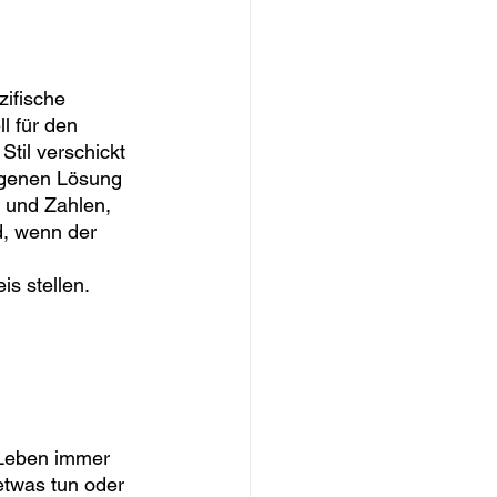
ifische 
l für den 
til verschickt 
agenen Lösung 
 und Zahlen, 
d, wenn der 
is stellen.
 Leben immer 
twas tun oder 