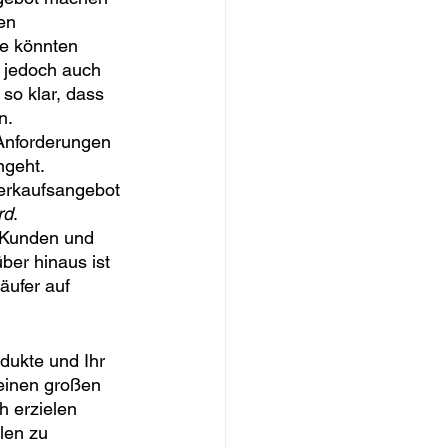
en 
ie könnten 
 jedoch auch 
 so klar, dass 
. 
Anforderungen 
geht. 
erkaufsangebot 
rd
. 
n Kunden und 
ber hinaus ist 
ufer auf 
dukte und Ihr 
inen großen 
h erzielen 
len zu 