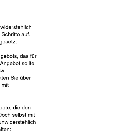
widerstehlich 
chritte auf. 
gesetzt 
ngebots, das für 
Angebot sollte 
w. 
ten Sie über 
 mit 
bote, die den 
och selbst mit 
nwiderstehlich 
lten: