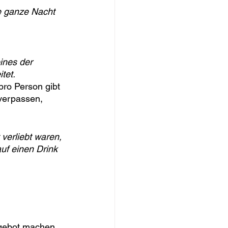
e ganze Nacht 
ines der 
tet.
pro Person gibt 
verpassen, 
 verliebt waren, 
uf einen Drink 
gebot machen 