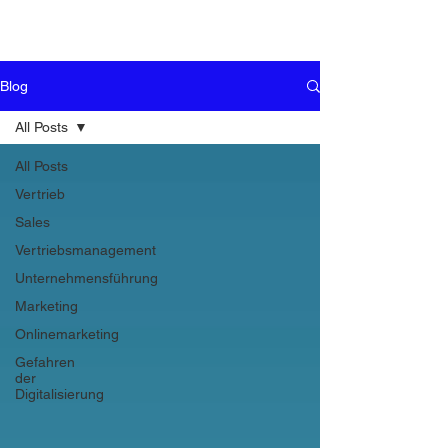
Blog
All Posts
All Posts
Vertrieb
Sales
Vertriebsmanagement
Unternehmensführung
Marketing
Onlinemarketing
Gefahren
der
Digitalisierung